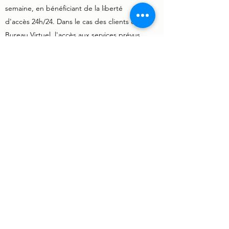
semaine, en bénéficiant de la liberté
d'accès 24h/24. Dans le cas des clients du
Bureau Virtuel, l'accès aux services prévus
dans le cadre de leur contrat pourra
s'effectuer les jours ouvrés, entre 9h00 et
18h00.
COMMENT LOUER LA SALLE DE RÉUNION ?
Pour les clients externes, l'utilisation de la
salle de réunion est précédée d'une
demande de réservation, dans laquelle la
date et l'heure souhaitées doivent être
mentionnées. Cette demande doit être
envoyée à
geral@edificiojomavipe.pt
au
moins 2 jours ouvrables à l'avance. La
disponibilité de l'utilisation de la salle sera