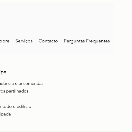
obre
Serviços
Contacto
Perguntas Frequentes
ipe
ndência e encomendas
vos partilhados
 todo o edifício
ipada