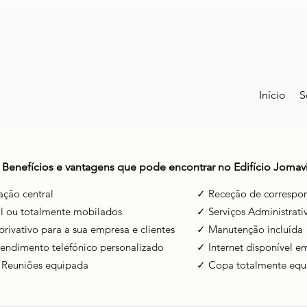
Início
S
Benefícios e vantagens que pode encontrar no Edifício Jomav
ação central
✓ Receção de correspo
ial ou totalmente mobilados
✓ Serviços Administrati
rivativo para a sua empresa e clientes
✓ Manutenção incluída
tendimento telefónico personalizado
✓ Internet disponível em
 Reuniões equipada
✓ Copa totalmente equ